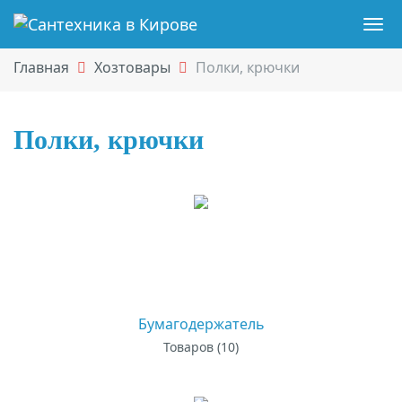
Навигация
Skip
Пер
to
нав
Главная
Хозтовары
Полки, крючки
main
content
Полки, крючки
КАТЕГОРИИ
ТОВАРОВ
Бумагодержатель
Товаров (10)