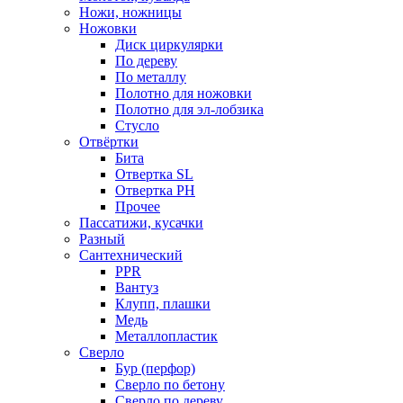
Ножи, ножницы
Ножовки
Диск циркулярки
По дереву
По металлу
Полотно для ножовки
Полотно для эл-лобзика
Стусло
Отвёртки
Бита
Отвертка SL
Отвертка РН
Прочее
Пассатижи, кусачки
Разный
Сантехнический
PPR
Вантуз
Клупп, плашки
Медь
Металлопластик
Сверло
Бур (перфор)
Сверло по бетону
Сверло по дереву