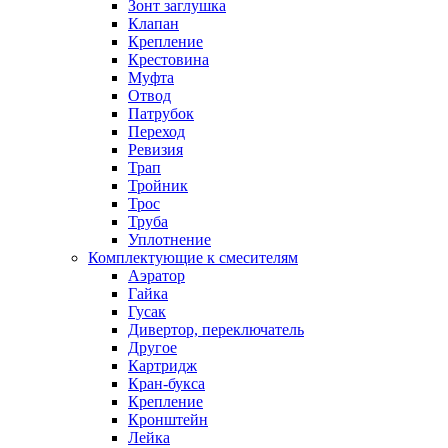
Зонт заглушка
Клапан
Крепление
Крестовина
Муфта
Отвод
Патрубок
Переход
Ревизия
Трап
Тройник
Трос
Труба
Уплотнение
Комплектующие к смесителям
Аэратор
Гайка
Гусак
Дивертор, переключатель
Другое
Картридж
Кран-букса
Крепление
Кронштейн
Лейка