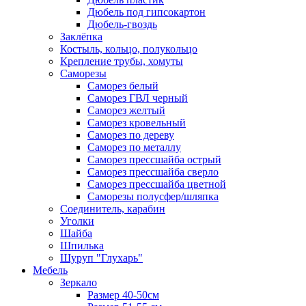
Дюбель под гипсокартон
Дюбель-гвоздь
Заклёпка
Костыль, кольцо, полукольцо
Крепление трубы, хомуты
Саморезы
Саморез белый
Саморез ГВЛ черный
Саморез желтый
Саморез кровельный
Саморез по дереву
Саморез по металлу
Саморез прессшайба острый
Саморез прессшайба сверло
Саморез прессшайба цветной
Саморезы полусфер/шляпка
Соединитель, карабин
Уголки
Шайба
Шпилька
Шуруп "Глухарь"
Мебель
Зеркало
Размер 40-50см