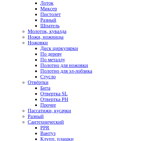
Лоток
Миксер
Пистолет
Разный
Шпатель
Молоток, кувалда
Ножи, ножницы
Ножовки
Диск циркулярки
По дереву
По металлу
Полотно для ножовки
Полотно для эл-лобзика
Стусло
Отвёртки
Бита
Отвертка SL
Отвертка РН
Прочее
Пассатижи, кусачки
Разный
Сантехнический
PPR
Вантуз
Клупп, плашки