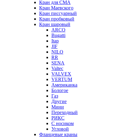
Кран для СМА
Кран Маевского
Кран писсуарный
Кран пробковый
Кран шаровый
ARCO
Bugatti
Itap
JIF
NILO
RR
SENA
Valtec
VALVEX
VERTUM
Американка
Бологое
Газ
Другие
Мини
Переходный
РИКС
С носиком
Угловой
Фланцевые краны