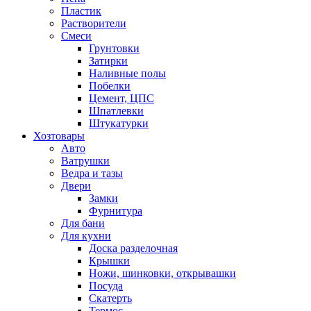
Пластик
Растворители
Смеси
Грунтовки
Затирки
Наливные полы
Побелки
Цемент, ЦПС
Шпатлевки
Штукатурки
Хозтовары
Авто
Ватрушки
Ведра и тазы
Двери
Замки
Фурнитура
Для бани
Для кухни
Доска разделочная
Крышки
Ножи, шинковки, открывашки
Посуда
Скатерть
Термос