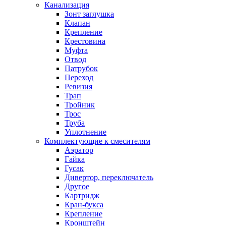
Канализация
Зонт заглушка
Клапан
Крепление
Крестовина
Муфта
Отвод
Патрубок
Переход
Ревизия
Трап
Тройник
Трос
Труба
Уплотнение
Комплектующие к смесителям
Аэратор
Гайка
Гусак
Дивертор, переключатель
Другое
Картридж
Кран-букса
Крепление
Кронштейн