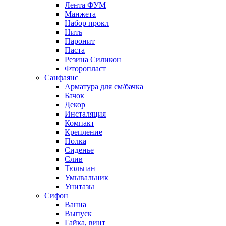
Лента ФУМ
Манжета
Набор прокл
Нить
Паронит
Паста
Резина Силикон
Фторопласт
Санфаянс
Арматура для см/бачка
Бачок
Декор
Инсталяция
Компакт
Крепление
Полка
Сиденье
Слив
Тюльпан
Умывальник
Унитазы
Сифон
Ванна
Выпуск
Гайка, винт