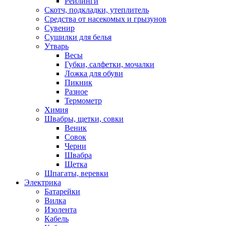
Рейлинги
Скотч, подкладки, утеплитель
Средства от насекомых и грызунов
Сувенир
Сушилки для белья
Утварь
Весы
Губки, салфетки, мочалки
Ложка для обуви
Пикник
Разное
Термометр
Химия
Швабры, щетки, совки
Веник
Совок
Черни
Швабра
Щетка
Шпагаты, веревки
Электрика
Батарейки
Вилка
Изолента
Кабель