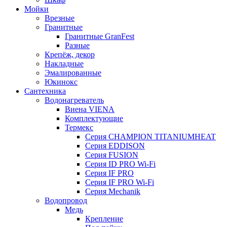
Мойки
Врезные
Гранитные
Гранитные GranFest
Разные
Крепёж, декор
Накладные
Эмалированные
Юкинокс
Сантехника
Водонагреватель
Виена VIENA
Комплектующие
Термекс
Серия CHAMPION TITANIUMHEAT
Серия EDDISON
Серия FUSION
Серия ID PRO Wi-Fi
Серия IF PRO
Серия IF PRO Wi-Fi
Серия Mechanik
Водопровод
Медь
Крепление