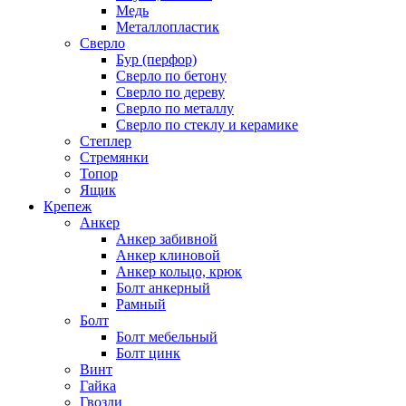
Медь
Металлопластик
Сверло
Бур (перфор)
Сверло по бетону
Сверло по дереву
Сверло по металлу
Сверло по стеклу и керамике
Степлер
Стремянки
Топор
Ящик
Крепеж
Анкер
Анкер забивной
Анкер клиновой
Анкер кольцо, крюк
Болт анкерный
Рамный
Болт
Болт мебельный
Болт цинк
Винт
Гайка
Гвозди