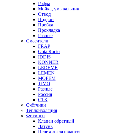
Гофра
Мойка, умывальник
Отвод
Поддон
Пробка
Прокладка
Разные
Смесители
FRAP
Gota Rocio
IDDIS
KONNER
LEDEME
LEMEN
MOFEM
TIMO
Разные
Россия
СТК
Счётчики
Теплоизоляция
Фитинги
Клапан обратный
Латунь
Переход для шлангов