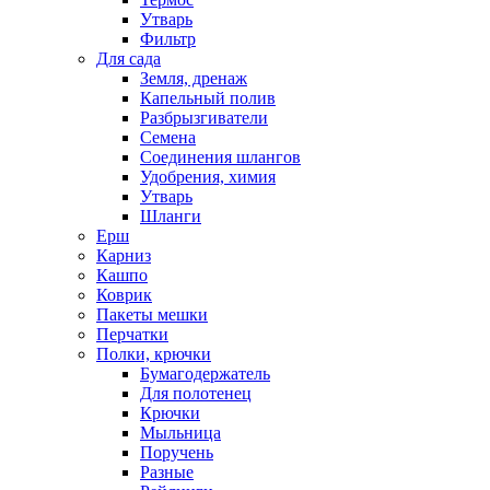
Утварь
Фильтр
Для сада
Земля, дренаж
Капельный полив
Разбрызгиватели
Семена
Соединения шлангов
Удобрения, химия
Утварь
Шланги
Ерш
Карниз
Кашпо
Коврик
Пакеты мешки
Перчатки
Полки, крючки
Бумагодержатель
Для полотенец
Крючки
Мыльница
Поручень
Разные