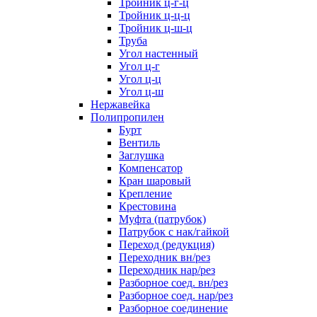
Тройник ц-г-ц
Тройник ц-ц-ц
Тройник ц-ш-ц
Труба
Угол настенный
Угол ц-г
Угол ц-ц
Угол ц-ш
Нержавейка
Полипропилен
Бурт
Вентиль
Заглушка
Компенсатор
Кран шаровый
Крепление
Крестовина
Муфта (патрубок)
Патрубок с нак/гайкой
Переход (редукция)
Переходник вн/рез
Переходник нар/рез
Разборное соед. вн/рез
Разборное соед. нар/рез
Разборное соединение