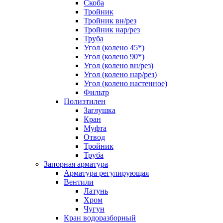
Скоба
Тройник
Тройник вн/рез
Тройник нар/рез
Труба
Угол (колено 45*)
Угол (колено 90*)
Угол (колено вн/рез)
Угол (колено нар/рез)
Угол (колено настенное)
Фильтр
Полиэтилен
Заглушка
Кран
Муфта
Отвод
Тройник
Труба
Запорная арматура
Арматура регулирующая
Вентили
Латунь
Хром
Чугун
Кран водоразборный