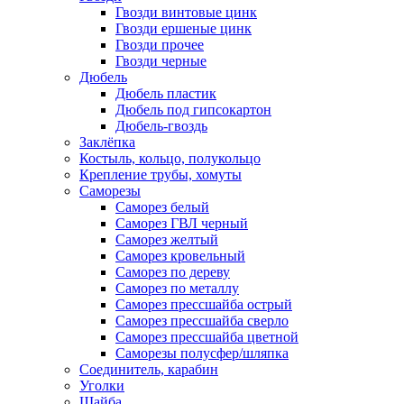
Гвозди винтовые цинк
Гвозди ершеные цинк
Гвозди прочее
Гвозди черные
Дюбель
Дюбель пластик
Дюбель под гипсокартон
Дюбель-гвоздь
Заклёпка
Костыль, кольцо, полукольцо
Крепление трубы, хомуты
Саморезы
Саморез белый
Саморез ГВЛ черный
Саморез желтый
Саморез кровельный
Саморез по дереву
Саморез по металлу
Саморез прессшайба острый
Саморез прессшайба сверло
Саморез прессшайба цветной
Саморезы полусфер/шляпка
Соединитель, карабин
Уголки
Шайба