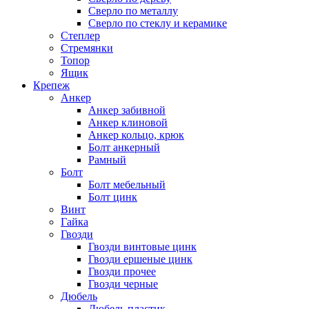
Сверло по металлу
Сверло по стеклу и керамике
Степлер
Стремянки
Топор
Ящик
Крепеж
Анкер
Анкер забивной
Анкер клиновой
Анкер кольцо, крюк
Болт анкерный
Рамный
Болт
Болт мебельный
Болт цинк
Винт
Гайка
Гвозди
Гвозди винтовые цинк
Гвозди ершеные цинк
Гвозди прочее
Гвозди черные
Дюбель
Дюбель пластик