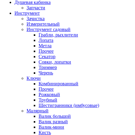
Душевая кабинка
Запчасти
Инструмент
Зачистка
Измерительный
Инструмент садовый
Грабли, рыхлители
Лопата
Метла
Прочее
Секатор
Совки, лопатки
Триммер
Черень
Ключи
Комбинированный
Прочее
Рожковый
Трубный
Шестигранники (имбусовые)
Малярный
Валик большой
Валик разный
Валик-мини
Кисть