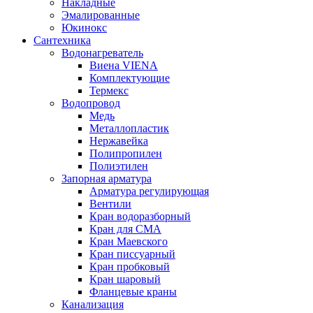
Накладные
Эмалированные
Юкинокс
Сантехника
Водонагреватель
Виена VIENA
Комплектующие
Термекс
Водопровод
Медь
Металлопластик
Нержавейка
Полипропилен
Полиэтилен
Запорная арматура
Арматура регулирующая
Вентили
Кран водоразборный
Кран для СМА
Кран Маевского
Кран писсуарный
Кран пробковый
Кран шаровый
Фланцевые краны
Канализация