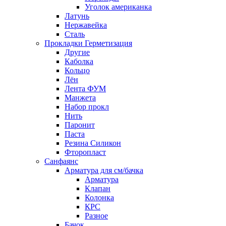
Уголок американка
Латунь
Нержавейка
Сталь
Прокладки Герметизация
Другие
Каболка
Кольцо
Лён
Лента ФУМ
Манжета
Набор прокл
Нить
Паронит
Паста
Резина Силикон
Фторопласт
Санфаянс
Арматура для см/бачка
Арматура
Клапан
Колонка
КРС
Разное
Бачок