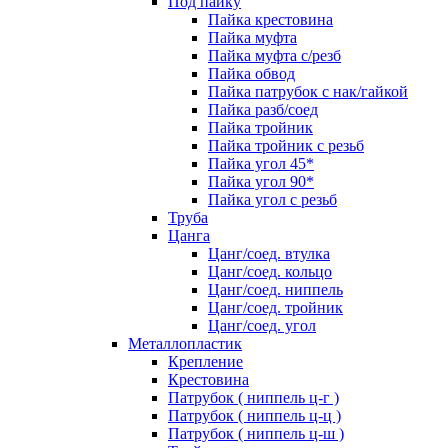
Под пайку
Пайка крестовина
Пайка муфта
Пайка муфта с/резб
Пайка обвод
Пайка патрубок с нак/гайкой
Пайка разб/соед
Пайка тройник
Пайка тройник с резьб
Пайка угол 45*
Пайка угол 90*
Пайка угол с резьб
Труба
Цанга
Цанг/соед. втулка
Цанг/соед. кольцо
Цанг/соед. ниппель
Цанг/соед. тройник
Цанг/соед. угол
Металлопластик
Крепление
Крестовина
Патрубок ( ниппель ц-г )
Патрубок ( ниппель ц-ц )
Патрубок ( ниппель ц-ш )