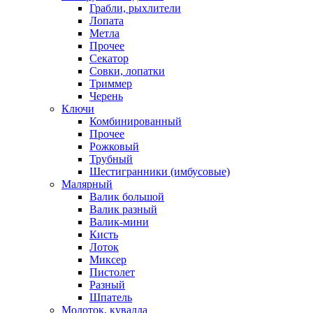
Грабли, рыхлители
Лопата
Метла
Прочее
Секатор
Совки, лопатки
Триммер
Черень
Ключи
Комбинированный
Прочее
Рожковый
Трубный
Шестигранники (имбусовые)
Малярный
Валик большой
Валик разный
Валик-мини
Кисть
Лоток
Миксер
Пистолет
Разный
Шпатель
Молоток, кувалда