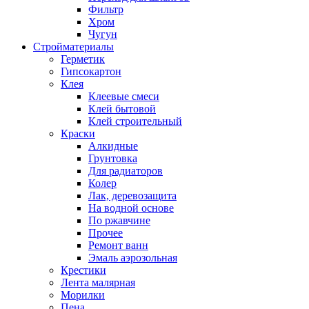
Фильтр
Хром
Чугун
Стройматериалы
Герметик
Гипсокартон
Клея
Клеевые смеси
Клей бытовой
Клей строительный
Краски
Алкидные
Грунтовка
Для радиаторов
Колер
Лак, деревозащита
На водной основе
По ржавчине
Прочее
Ремонт ванн
Эмаль аэрозольная
Крестики
Лента малярная
Морилки
Пена