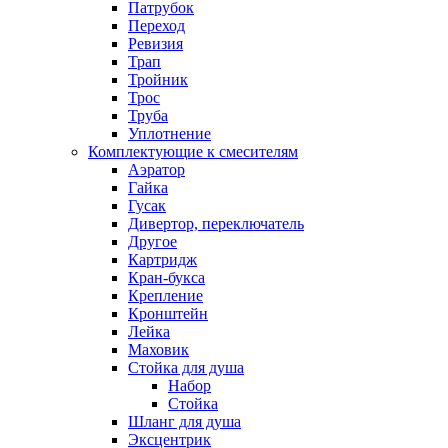
Патрубок
Переход
Ревизия
Трап
Тройник
Трос
Труба
Уплотнение
Комплектующие к смесителям
Аэратор
Гайка
Гусак
Дивертор, переключатель
Другое
Картридж
Кран-букса
Крепление
Кронштейн
Лейка
Маховик
Стойка для душа
Набор
Стойка
Шланг для душа
Эксцентрик