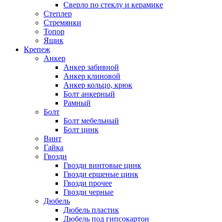
Сверло по стеклу и керамике
Степлер
Стремянки
Топор
Ящик
Крепеж
Анкер
Анкер забивной
Анкер клиновой
Анкер кольцо, крюк
Болт анкерный
Рамный
Болт
Болт мебельный
Болт цинк
Винт
Гайка
Гвозди
Гвозди винтовые цинк
Гвозди ершеные цинк
Гвозди прочее
Гвозди черные
Дюбель
Дюбель пластик
Дюбель под гипсокартон