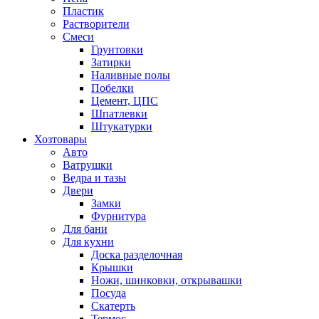
Пластик
Растворители
Смеси
Грунтовки
Затирки
Наливные полы
Побелки
Цемент, ЦПС
Шпатлевки
Штукатурки
Хозтовары
Авто
Ватрушки
Ведра и тазы
Двери
Замки
Фурнитура
Для бани
Для кухни
Доска разделочная
Крышки
Ножи, шинковки, открывашки
Посуда
Скатерть
Термос