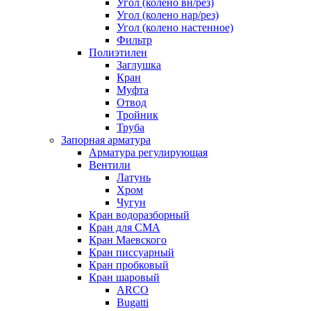
Угол (колено вн/рез)
Угол (колено нар/рез)
Угол (колено настенное)
Фильтр
Полиэтилен
Заглушка
Кран
Муфта
Отвод
Тройник
Труба
Запорная арматура
Арматура регулирующая
Вентили
Латунь
Хром
Чугун
Кран водоразборный
Кран для СМА
Кран Маевского
Кран писсуарный
Кран пробковый
Кран шаровый
ARCO
Bugatti