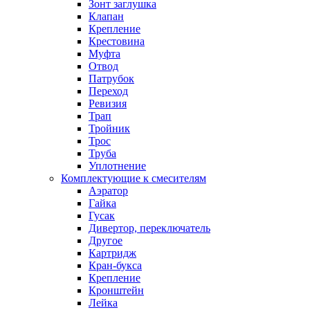
Зонт заглушка
Клапан
Крепление
Крестовина
Муфта
Отвод
Патрубок
Переход
Ревизия
Трап
Тройник
Трос
Труба
Уплотнение
Комплектующие к смесителям
Аэратор
Гайка
Гусак
Дивертор, переключатель
Другое
Картридж
Кран-букса
Крепление
Кронштейн
Лейка