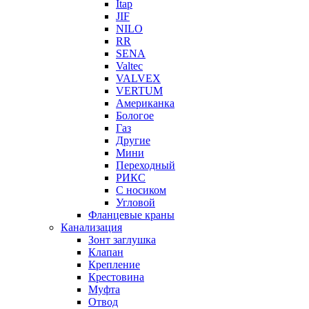
Itap
JIF
NILO
RR
SENA
Valtec
VALVEX
VERTUM
Американка
Бологое
Газ
Другие
Мини
Переходный
РИКС
С носиком
Угловой
Фланцевые краны
Канализация
Зонт заглушка
Клапан
Крепление
Крестовина
Муфта
Отвод