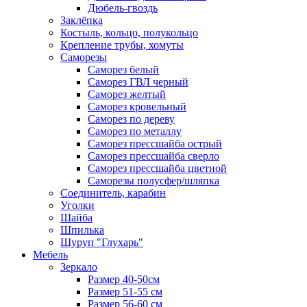
Дюбель-гвоздь
Заклёпка
Костыль, кольцо, полукольцо
Крепление трубы, хомуты
Саморезы
Саморез белый
Саморез ГВЛ черный
Саморез желтый
Саморез кровельный
Саморез по дереву
Саморез по металлу
Саморез прессшайба острый
Саморез прессшайба сверло
Саморез прессшайба цветной
Саморезы полусфер/шляпка
Соединитель, карабин
Уголки
Шайба
Шпилька
Шуруп "Глухарь"
Мебель
Зеркало
Размер 40-50см
Размер 51-55 см
Размер 56-60 см