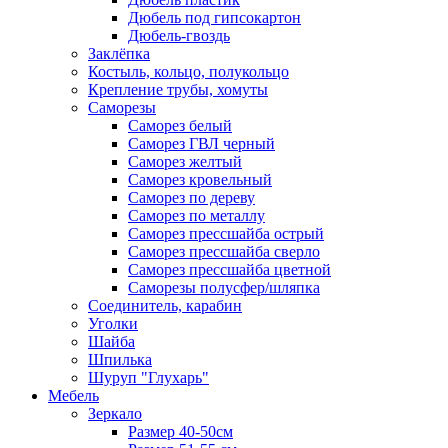
Дюбель под гипсокартон
Дюбель-гвоздь
Заклёпка
Костыль, кольцо, полукольцо
Крепление трубы, хомуты
Саморезы
Саморез белый
Саморез ГВЛ черный
Саморез желтый
Саморез кровельный
Саморез по дереву
Саморез по металлу
Саморез прессшайба острый
Саморез прессшайба сверло
Саморез прессшайба цветной
Саморезы полусфер/шляпка
Соединитель, карабин
Уголки
Шайба
Шпилька
Шуруп "Глухарь"
Мебель
Зеркало
Размер 40-50см