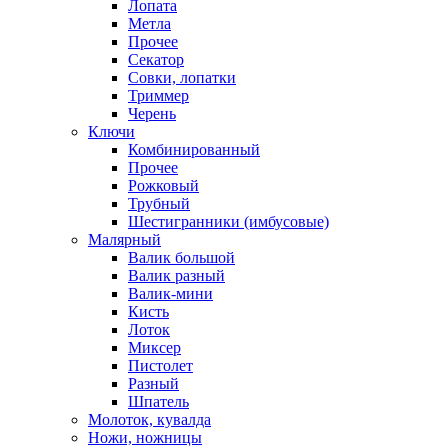
Лопата
Метла
Прочее
Секатор
Совки, лопатки
Триммер
Черень
Ключи
Комбинированный
Прочее
Рожковый
Трубный
Шестигранники (имбусовые)
Малярный
Валик большой
Валик разный
Валик-мини
Кисть
Лоток
Миксер
Пистолет
Разный
Шпатель
Молоток, кувалда
Ножи, ножницы