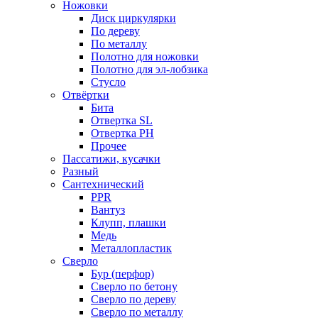
Ножовки
Диск циркулярки
По дереву
По металлу
Полотно для ножовки
Полотно для эл-лобзика
Стусло
Отвёртки
Бита
Отвертка SL
Отвертка РН
Прочее
Пассатижи, кусачки
Разный
Сантехнический
PPR
Вантуз
Клупп, плашки
Медь
Металлопластик
Сверло
Бур (перфор)
Сверло по бетону
Сверло по дереву
Сверло по металлу