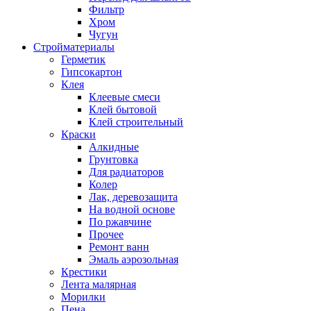
Фильтр
Хром
Чугун
Стройматериалы
Герметик
Гипсокартон
Клея
Клеевые смеси
Клей бытовой
Клей строительный
Краски
Алкидные
Грунтовка
Для радиаторов
Колер
Лак, деревозащита
На водной основе
По ржавчине
Прочее
Ремонт ванн
Эмаль аэрозольная
Крестики
Лента малярная
Морилки
Пена