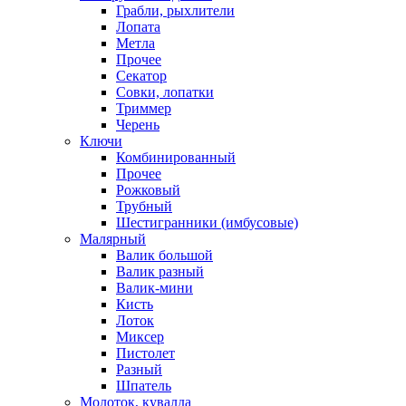
Грабли, рыхлители
Лопата
Метла
Прочее
Секатор
Совки, лопатки
Триммер
Черень
Ключи
Комбинированный
Прочее
Рожковый
Трубный
Шестигранники (имбусовые)
Малярный
Валик большой
Валик разный
Валик-мини
Кисть
Лоток
Миксер
Пистолет
Разный
Шпатель
Молоток, кувалда