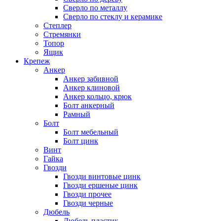
Сверло по металлу
Сверло по стеклу и керамике
Степлер
Стремянки
Топор
Ящик
Крепеж
Анкер
Анкер забивной
Анкер клиновой
Анкер кольцо, крюк
Болт анкерный
Рамный
Болт
Болт мебельный
Болт цинк
Винт
Гайка
Гвозди
Гвозди винтовые цинк
Гвозди ершеные цинк
Гвозди прочее
Гвозди черные
Дюбель
Дюбель пластик