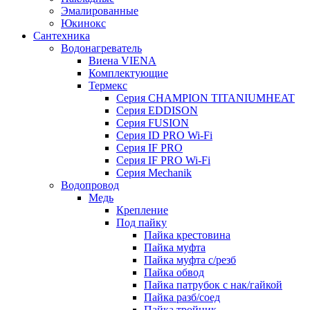
Эмалированные
Юкинокс
Сантехника
Водонагреватель
Виена VIENA
Комплектующие
Термекс
Серия CHAMPION TITANIUMHEAT
Серия EDDISON
Серия FUSION
Серия ID PRO Wi-Fi
Серия IF PRO
Серия IF PRO Wi-Fi
Серия Mechanik
Водопровод
Медь
Крепление
Под пайку
Пайка крестовина
Пайка муфта
Пайка муфта с/резб
Пайка обвод
Пайка патрубок с нак/гайкой
Пайка разб/соед
Пайка тройник