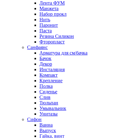
Лента ФУМ
Манжета
Набор прокл
Нить
Паронит
Паста
Резина Силикон
Фторопласт
Санфаянс
Арматура для см/бачка
Бачок
Декор
Инсталяция
Компакт
Крепление
Полка
Сиденье
Слив
Тюльпан
Умывальник
Унитазы
Сифон
Ванна
Выпуск
Гайка, винт