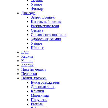
Утварь
Фильтр
Для сада
Земля, дренаж
Капельный полив
Разбрызгиватели
Семена
Соединения шлангов
Удобрения, химия
Утварь
Шланги
Ерш
Карниз
Кашпо
Коврик
Пакеты мешки
Перчатки
Полки, крючки
Бумагодержатель
Для полотенец
Крючки
Мыльница
Поручень
Разные