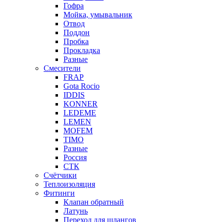
Гофра
Мойка, умывальник
Отвод
Поддон
Пробка
Прокладка
Разные
Смесители
FRAP
Gota Rocio
IDDIS
KONNER
LEDEME
LEMEN
MOFEM
TIMO
Разные
Россия
СТК
Счётчики
Теплоизоляция
Фитинги
Клапан обратный
Латунь
Переход для шлангов