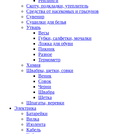
Рейлинги
Скотч, подкладки, утеплитель
Средства от насекомых и грызунов
Сувенир
Сушилки для белья
Утварь
Весы
Губки, салфетки, мочалки
Ложка для обуви
Пикник
Разное
Термометр
Химия
Швабры, щетки, совки
Веник
Совок
Черни
Швабра
Щетка
Шпагаты, веревки
Электрика
Батарейки
Вилка
Изолента
Кабель