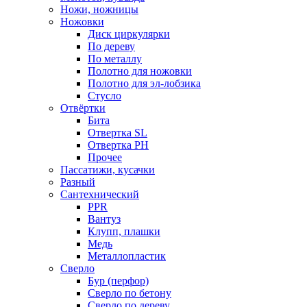
Ножи, ножницы
Ножовки
Диск циркулярки
По дереву
По металлу
Полотно для ножовки
Полотно для эл-лобзика
Стусло
Отвёртки
Бита
Отвертка SL
Отвертка РН
Прочее
Пассатижи, кусачки
Разный
Сантехнический
PPR
Вантуз
Клупп, плашки
Медь
Металлопластик
Сверло
Бур (перфор)
Сверло по бетону
Сверло по дереву