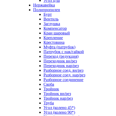
Угол ц-ш
Нержавейка
Полипропилен
Бурт
Вентиль
Заглушка
Компенсатор
Кран шаровый
Крепление
Крестовина
Муфта (патрубок)
Патрубок с нак/гайкой
Переход (редукция)
Переходник вн/рез
Переходник нар/рез
Разборное соед. вн/рез
Разборное соед. нар/рез
Разборное соединение
Скоба
Тройник
Тройник вн/рез
Тройник нар/рез
Труба
Угол (колено 45*)
Угол (колено 90*)