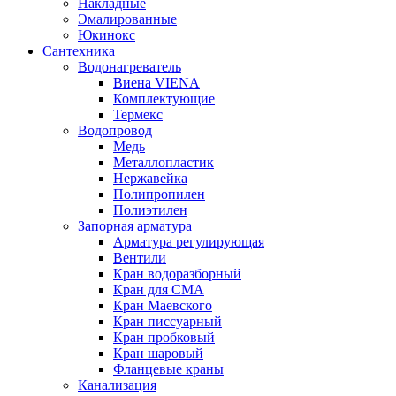
Накладные
Эмалированные
Юкинокс
Сантехника
Водонагреватель
Виена VIENA
Комплектующие
Термекс
Водопровод
Медь
Металлопластик
Нержавейка
Полипропилен
Полиэтилен
Запорная арматура
Арматура регулирующая
Вентили
Кран водоразборный
Кран для СМА
Кран Маевского
Кран писсуарный
Кран пробковый
Кран шаровый
Фланцевые краны
Канализация