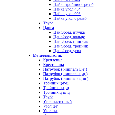
Пайка тройник с резьб
Пайка угол 45*
Пайка угол 90*
Пайка угол с резьб
Труба
Цанга
Цанг/соед. втулка
Цанг/соед. кольцо
Цанг/соед. ниппель
Цанг/соед. тройник
Цанг/соед. угол
Металлопластик
Крепление
Крестовина
Патрубок ( ниппель ц-г )
Патрубок ( ниппель ц-ц )
Патрубок ( ниппель ц-ш )
Тройник ц-г-ц
Тройник ц-ц-ц
Тройник ц-ш-ц
Труба
Угол настенный
Угол ц-г
Угол ц-ц