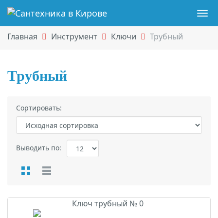
Навигация
Skip
Пер
to
нав
Главная
Инструмент
Ключи
Трубный
main
content
Трубный
Трубный
Сортировать:
Выводить по:
Отображение:
ТОВАРЫ
Ключ трубный № 0