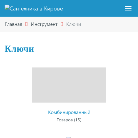
Навигация
Skip
Пер
to
нав
Главная
Инструмент
Ключи
main
content
Ключи
КАТЕГОРИИ
ТОВАРОВ
Комбинированный
Товаров (15)