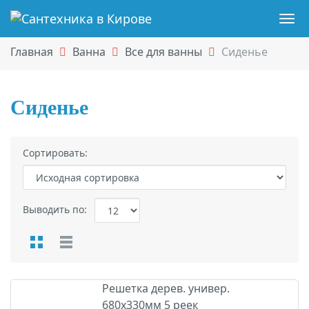
Навигация
Skip
Пер
to
нав
Главная
Ванна
Все для ванны
Сиденье
main
content
Сиденье
Сиденье
Сортировать:
Выводить по:
Отображение:
ТОВАРЫ
Решетка дерев. универ.
680х330мм 5 реек